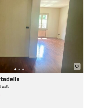
tadella
, Italia
i