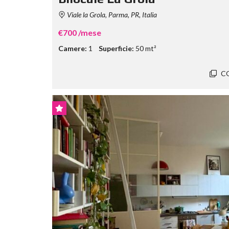
Viale la Grola, Parma, PR, Italia
€700 /mese
Camere:
1
Superficie:
50 mt²
C