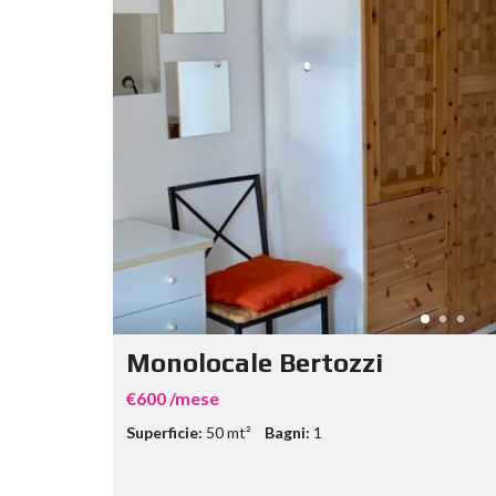
Monolocale Bertozzi
€600 /mese
Superficie:
50 mt²
Bagni:
1