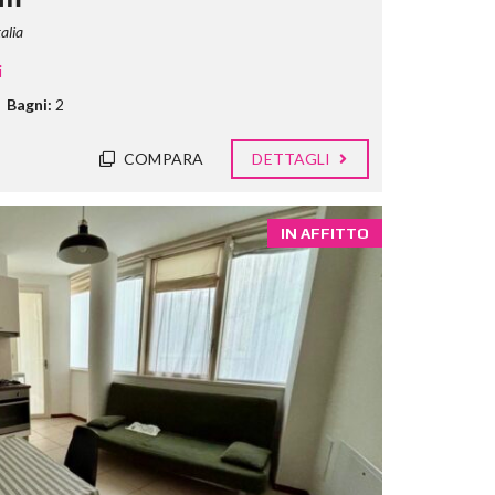
alia
i
Bagni:
2
COMPARA
DETTAGLI
IN AFFITTO