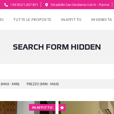
+39 0521 207301
Stradello San Girolamo n.6/A - Parma
MO
TUTTE LE PROPOSTE
IN AFFITTO
IN VENDITA
SEARCH FORM HIDDEN
(MAX - MIN)
PREZZO (MIN - MAX)
IN AFFITTO