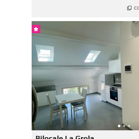
C
Bilocale La Grola