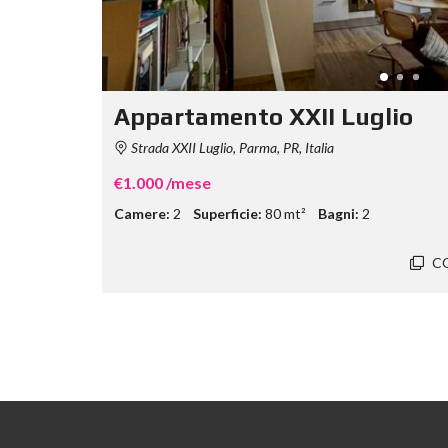
Appartamento XXII Luglio
Strada XXII Luglio, Parma, PR, Italia
€1.000 /mese
Camere:
2
Superficie:
80 mt²
Bagni:
2
C