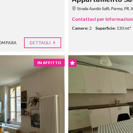
Strada Aurelio Saffi, Parma, PR, It
Contattaci per informazion
Camere:
2
Superficie:
130 mt²
OMPARA
DETTAGLI
IN AFFITTO