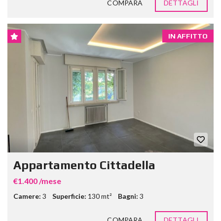
COMPARA
DETTAGLI
IN AFFITTO
Appartamento Cittadella
€1.400 /mese
Camere:
3
Superficie:
130 mt²
Bagni:
3
COMPARA
DETTAGLI