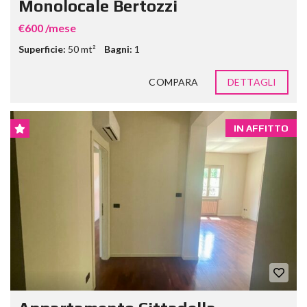
Monolocale Bertozzi
€600 /mese
Superficie:
50 mt²
Bagni:
1
COMPARA
DETTAGLI
IN AFFITTO