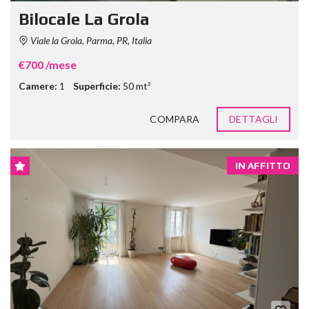
Bilocale La Grola
Viale la Grola, Parma, PR, Italia
€700 /mese
Camere:
1
Superficie:
50 mt²
COMPARA
DETTAGLI
IN AFFITTO