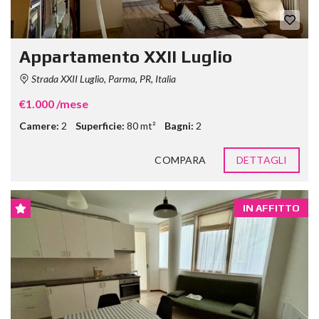
Appartamento XXII Luglio
Strada XXII Luglio, Parma, PR, Italia
€1.000 /mese
Camere:
2
Superficie:
80 mt²
Bagni:
2
COMPARA
DETTAGLI
IN AFFITTO