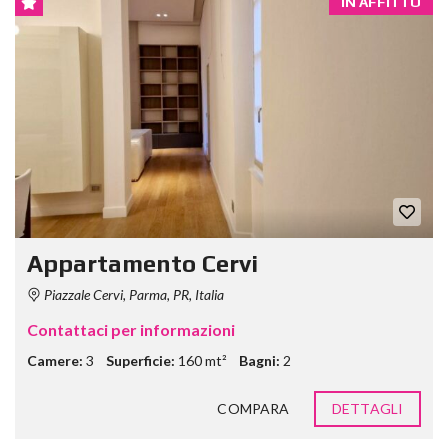
IN AFFITTO
Appartamento Cervi
Piazzale Cervi, Parma, PR, Italia
Contattaci per informazioni
Camere:
3
Superficie:
160 mt²
Bagni:
2
COMPARA
DETTAGLI