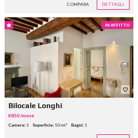
COMPARA
DETTAGLI
IN AFFITTO
Bilocale Longhi
€850 /mese
Camere:
1
Superficie:
50 mt²
Bagni:
1