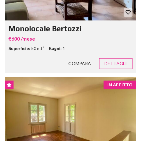
Monolocale Bertozzi
€600 /mese
Superficie:
50 mt²
Bagni:
1
COMPARA
DETTAGLI
IN AFFITTO