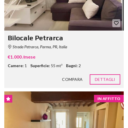
Bilocale Petrarca
Strada Petrarca, Parma, PR, Italia
€1.000 /mese
Camere:
1
Superficie:
55 mt²
Bagni:
2
COMPARA
DETTAGLI
IN AFFITTO