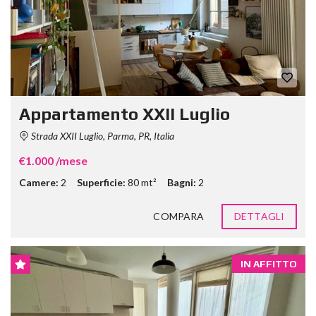
Appartamento XXII Luglio
Strada XXII Luglio, Parma, PR, Italia
€1.000 /mese
Camere:
2
Superficie:
80 mt²
Bagni:
2
COMPARA
DETTAGLI
IN AFFITTO