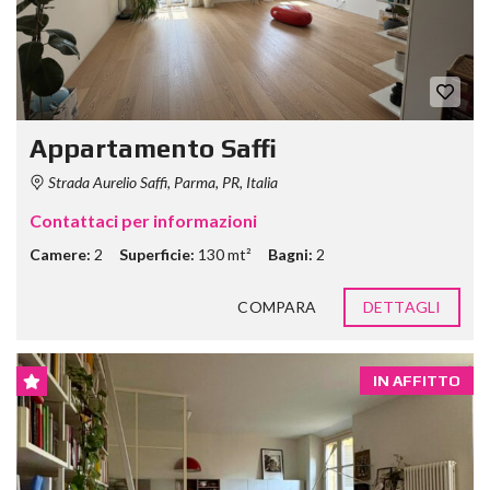
Appartamento Saffi
Strada Aurelio Saffi, Parma, PR, Italia
Contattaci per informazioni
Camere:
2
Superficie:
130 mt²
Bagni:
2
COMPARA
DETTAGLI
IN AFFITTO