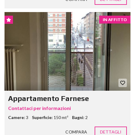
IN AFFITTO
Appartamento Farnese
Contattaci per informazioni
Camere:
3
Superficie:
150 mt²
Bagni:
2
COMPARA
DETTAGLI