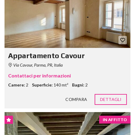
Appartamento Cavour
Via Cavour, Parma, PR, Italia
Contattaci per informazioni
Camere:
2
Superficie:
140 mt²
Bagni:
2
COMPARA
DETTAGLI
IN AFFITTO