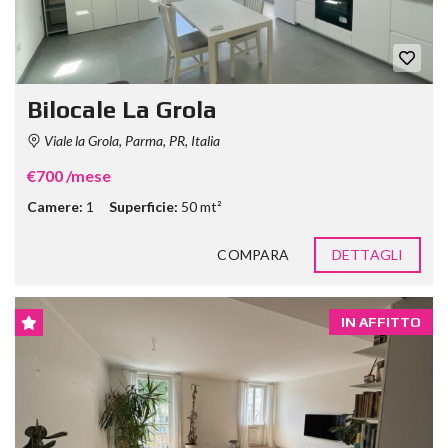
Bilocale La Grola
Viale la Grola, Parma, PR, Italia
€700 /mese
Camere:
1
Superficie:
50 mt²
COMPARA
DETTAGLI
IN AFFITTO