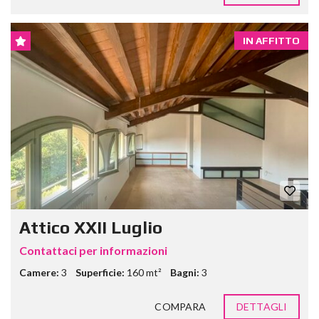
IN AFFITTO
Attico XXII Luglio
Contattaci per informazioni
Camere:
3
Superficie:
160 mt²
Bagni:
3
COMPARA
DETTAGLI