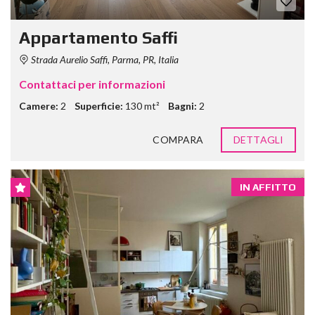
Appartamento Saffi
Strada Aurelio Saffi, Parma, PR, Italia
Contattaci per informazioni
Camere:
2
Superficie:
130 mt²
Bagni:
2
COMPARA
DETTAGLI
IN AFFITTO