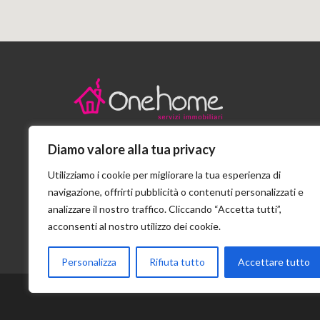
Diamo valore alla tua privacy
Stradello San Girolamo n.6/A - Parma
Utilizziamo i cookie per migliorare la tua esperienza di
+39 0521 207301
navigazione, offrirti pubblicità o contenuti personalizzati e
analizzare il nostro traffico. Cliccando “Accetta tutti”,
info@onehomeimmobiliare.it
acconsenti al nostro utilizzo dei cookie.
Personalizza
Rifiuta tutto
Accettare tutto