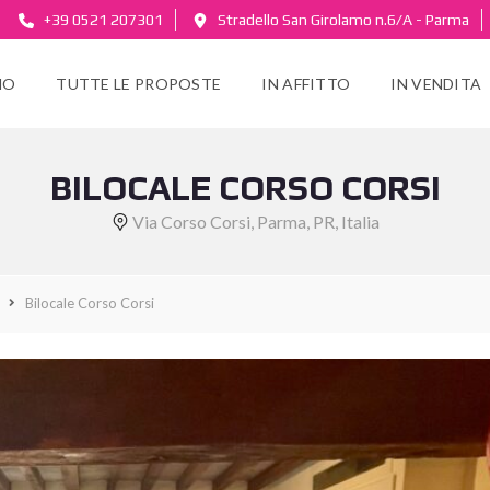
+39 0521 207301
Stradello San Girolamo n.6/A - Parma
MO
TUTTE LE PROPOSTE
IN AFFITTO
IN VENDITA
BILOCALE CORSO CORSI
Via Corso Corsi, Parma, PR, Italia
Bilocale Corso Corsi