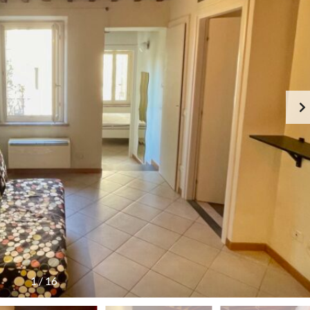
1
/
16