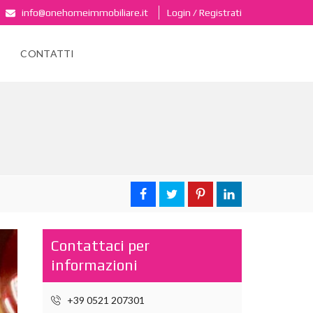
info@onehomeimmobiliare.it
Login / Registrati
CONTATTI
Contattaci per
informazioni
+39 0521 207301