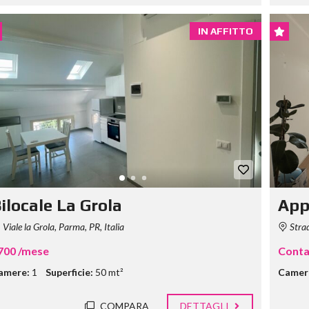
IN AFFITTO
ilocale La Grola
App
Viale la Grola, Parma, PR, Italia
Strad
700 /mese
Conta
amere:
1
Superficie:
50 mt²
Camer
COMPARA
DETTAGLI