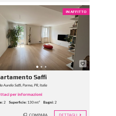
IN AFFITTO
artamento Saffi
a Aurelio Saffi, Parma, PR, Italia
ttaci per informazioni
e:
2
Superficie:
130 mt²
Bagni:
2
COMPARA
DETTAGLI