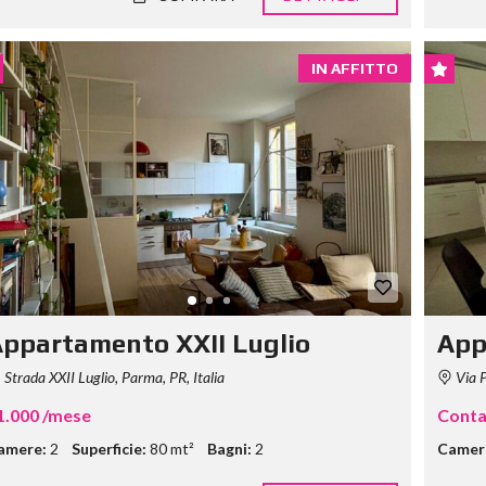
IN AFFITTO
ppartamento XXII Luglio
App
Strada XXII Luglio, Parma, PR, Italia
Via P
1.000 /mese
Conta
amere:
2
Superficie:
80 mt²
Bagni:
2
Camer