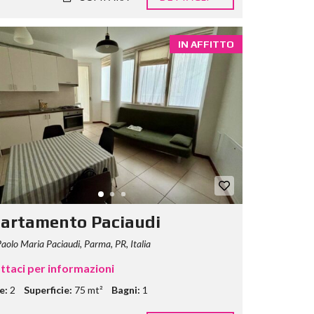
IN AFFITTO
artamento Paciaudi
aolo Maria Paciaudi, Parma, PR, Italia
ttaci per informazioni
e:
2
Superficie:
75 mt²
Bagni:
1