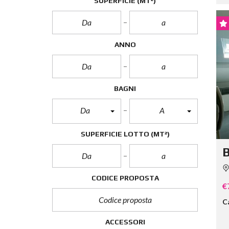
SUPERFICIE
(MT²)
ANNO
BAGNI
Da
A
SUPERFICIE LOTTO
(MT²)
B
CODICE PROPOSTA
€
C
ACCESSORI