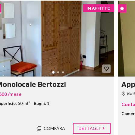
IN AFFITTO
onolocale Bertozzi
App
600 /mese
Via S
perficie:
50 mt²
Bagni:
1
Conta
Camer
COMPARA
DETTAGLI