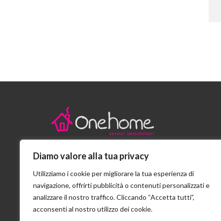
Diamo valore alla tua privacy
Stradello San Girolamo n.6/A - Parma
Utilizziamo i cookie per migliorare la tua esperienza di
+39 0521 207301
navigazione, offrirti pubblicità o contenuti personalizzati e
analizzare il nostro traffico. Cliccando “Accetta tutti”,
info@onehomeimmobiliare.it
acconsenti al nostro utilizzo dei cookie.