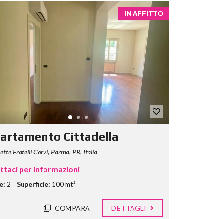
IN AFFITTO
artamento Cittadella
ette Fratelli Cervi, Parma, PR, Italia
ttaci per informazioni
e:
2
Superficie:
100 mt²
COMPARA
DETTAGLI