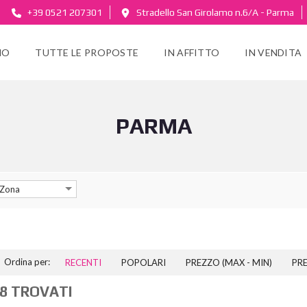
+39 0521 207301
Stradello San Girolamo n.6/A - Parma
MO
TUTTE LE PROPOSTE
IN AFFITTO
IN VENDITA
PARMA
Zona
Ordina per:
RECENTI
POPOLARI
PREZZO (MAX - MIN)
PRE
8 TROVATI