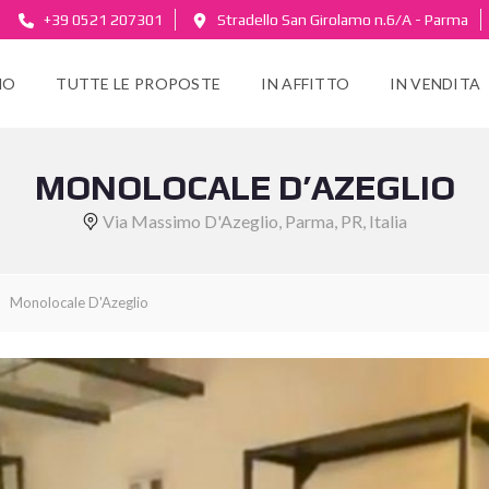
+39 0521 207301
Stradello San Girolamo n.6/A - Parma
MO
TUTTE LE PROPOSTE
IN AFFITTO
IN VENDITA
MONOLOCALE D’AZEGLIO
Via Massimo D'Azeglio, Parma, PR, Italia
Monolocale D'Azeglio