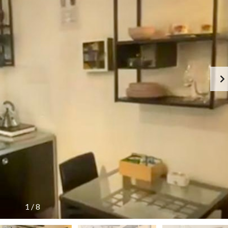
1
/
8