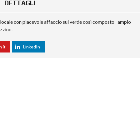
DETTAGLI
olocale con piacevole affaccio sul verde così composto: ampio
zzino.
n it
LinkedIn