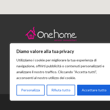
Diamo valore alla tua privacy
Stradello San Girolamo n.6/A - Parma
Utilizziamo i cookie per migliorare la tua esperienza di
+39 0521 207301
navigazione, offrirti pubblicità o contenuti personalizzati e
analizzare il nostro traffico. Cliccando “Accetta tutti”,
info@onehomeimmobiliare.it
acconsenti al nostro utilizzo dei cookie.
Personalizza
Rifiuta tutto
Accettare tutto