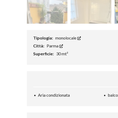
Tipologia:
monolocale
Città:
Parma
Superficie:
30 mt²
Aria condizionata
balc