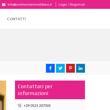
info@onehomeimmobiliare.it
Login / Registrati
CONTATTI
Contattaci per
informazioni
+39 0521 207301