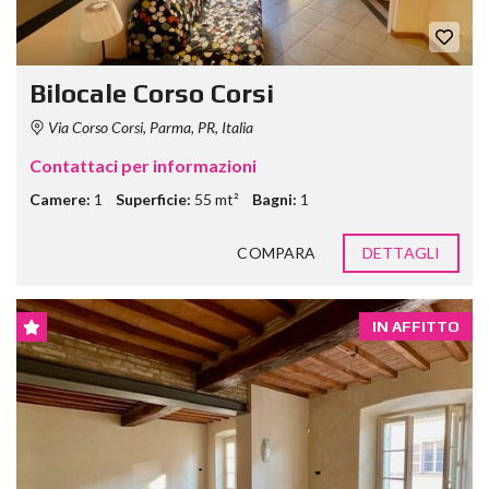
Bilocale Corso Corsi
Via Corso Corsi, Parma, PR, Italia
Contattaci per informazioni
Camere:
1
Superficie:
55 mt²
Bagni:
1
COMPARA
DETTAGLI
IN AFFITTO