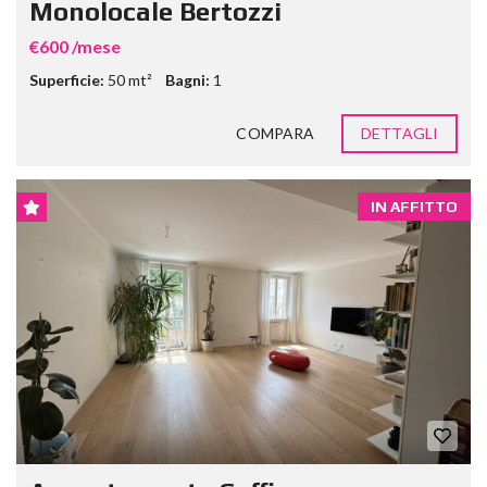
Monolocale Bertozzi
€600 /mese
Superficie:
50 mt²
Bagni:
1
COMPARA
DETTAGLI
IN AFFITTO