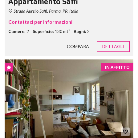
Appartamento Saffi
Strada Aurelio Saffi, Parma, PR, Italia
Contattaci per informazioni
Camere:
2
Superficie:
130 mt²
Bagni:
2
COMPARA
DETTAGLI
IN AFFITTO