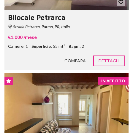
Bilocale Petrarca
Strada Petrarca, Parma, PR, Italia
€1.000 /mese
Camere:
1
Superficie:
55 mt²
Bagni:
2
COMPARA
DETTAGLI
IN AFFITTO