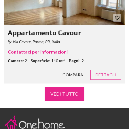
Appartamento Cavour
Via Cavour, Parma, PR, Italia
Contattaci per informazioni
Camere:
2
Superficie:
140 mt²
Bagni:
2
COMPARA
DETTAGLI
VEDI TUTTO