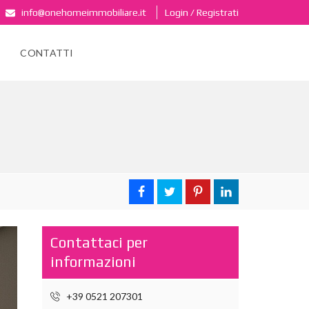
info@onehomeimmobiliare.it
Login / Registrati
CONTATTI
Contattaci per
informazioni
+39 0521 207301