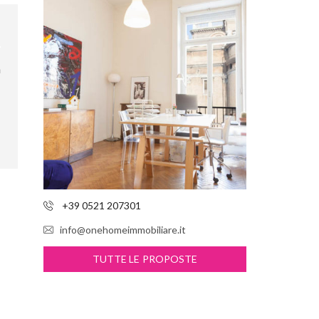
n
+39 0521 207301
info@onehomeimmobiliare.it
TUTTE LE PROPOSTE