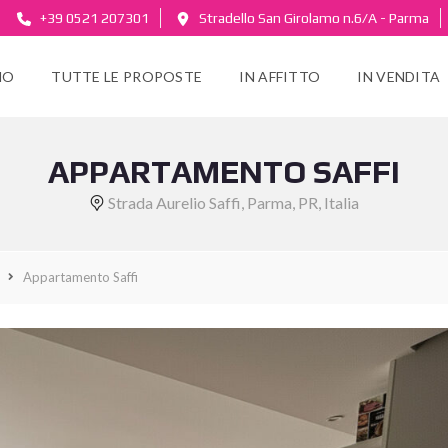
+39 0521 207301
Stradello San Girolamo n.6/A - Parma
MO
TUTTE LE PROPOSTE
IN AFFITTO
IN VENDITA
APPARTAMENTO SAFFI
Strada Aurelio Saffi, Parma, PR, Italia
Appartamento Saffi