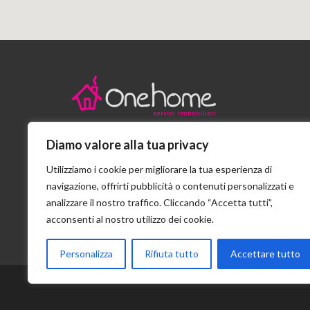
Diamo valore alla tua privacy
Stradello San Girolamo n.6/A - Parma
Utilizziamo i cookie per migliorare la tua esperienza di
+39 0521 207301
navigazione, offrirti pubblicità o contenuti personalizzati e
analizzare il nostro traffico. Cliccando “Accetta tutti”,
info@onehomeimmobiliare.it
acconsenti al nostro utilizzo dei cookie.
Personalizza
Rifiuta tutto
Accettare tutto