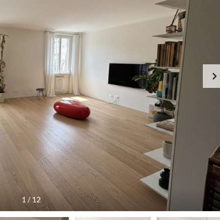
1
/
12